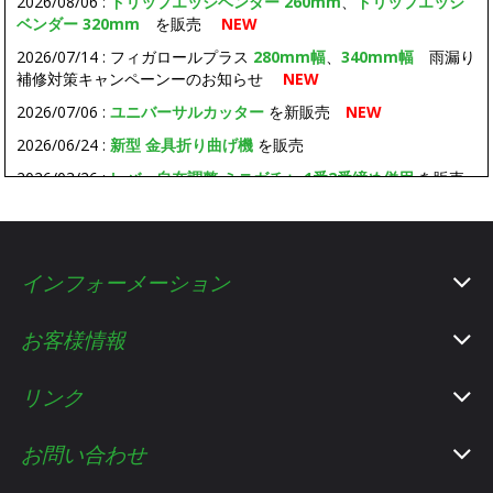
2026/08/06 :
ドリップエッジベンダー 260mm
、
ドリップエッジ
ベンダー 320mm
を販売
NEW
2026/07/14 : フィガロールプラス
280mm幅
、
340mm幅
雨漏り
補修対策キャンペーンーのお知らせ
NEW
2026/07/06 :
ユニバーサルカッター
を新販売
NEW
2026/06/24 :
新型 金具折り曲げ機
を販売
2026/03/26 :
レバー自在調整 ミニガチャ 1番2番締め併用
を販売
2025/10/17 :
パネルカッター
、
パネルカッター専用バッテリー
を
販売
2025/10/06 :
手動折り曲げ機 BPSE-70XS
、
BPSE-100S
を販売
インフォーメーション
2025/09/25 :
2way平金槌
を販売
2025/08/07 : 粘着層付改質アスファルトルーフィング
ビオフェル
お客様情報
ト
を大幅値下げしました。
15本
または、
72本（1パレット）
をご購入の場合、送料無料とさ
リンク
せていただきます。
2025/07/29 : ダブルフォルツシーマーのレンタルをはじめまし
お問い合わせ
た。詳しくは
こちら
を確認ください。
2025/07/24 : セット購入でお買得になる
樹脂当て板樹脂デンガク