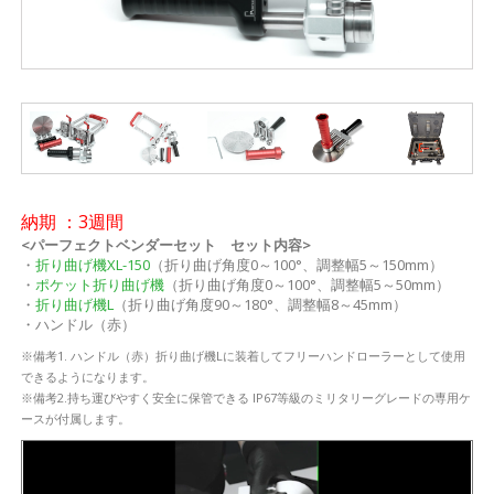
納期 ：3週間
<パーフェクトベンダーセット セット内容>
・
折り曲げ機XL-150
（折り曲げ角度0～100°、調整幅5～150mm）
・
ポケット折り曲げ機
（折り曲げ角度0～100°、調整幅5～50mm）
・
折り曲げ機L
（折り曲げ角度90～180°、調整幅8～45mm）
・ハンドル（赤）
※備考1. ハンドル（赤）折り曲げ機Lに装着してフリーハンドローラーとして使用
できるようになります。
※備考2.持ち運びやすく安全に保管できる IP67等級のミリタリーグレードの専用ケ
ースが付属します。