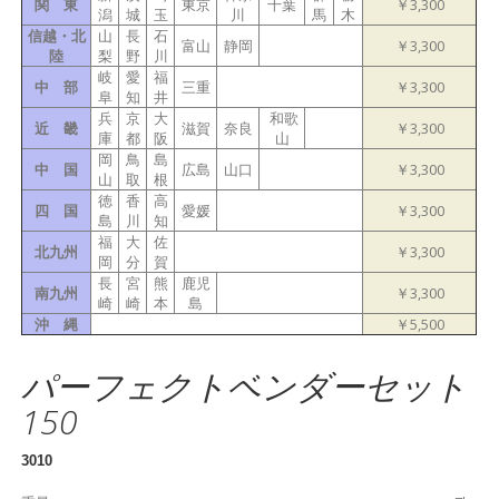
関 東
東京
千葉
￥3,300
潟
城
玉
川
馬
木
信越・北
山
長
石
富山
静岡
￥3,300
陸
梨
野
川
岐
愛
福
中 部
三重
￥3,300
阜
知
井
兵
京
大
和歌
近 畿
滋賀
奈良
￥3,300
庫
都
阪
山
岡
鳥
島
中 国
広島
山口
￥3,300
山
取
根
徳
香
高
四 国
愛媛
￥3,300
島
川
知
福
大
佐
北九州
￥3,300
岡
分
賀
長
宮
熊
鹿児
南九州
￥3,300
崎
崎
本
島
沖 縄
￥5,500
パーフェクトベンダーセット
150
3010