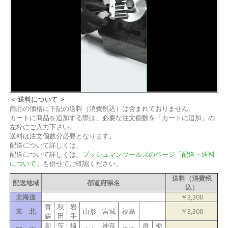
＜ 送料について ＞
商品の価格に下記の送料（消費税込）は含まれておりません。
カートに商品を追加する際は、必要な注文個数を「カートに追加」の
左枠にご入力下さい。
送料は注文個数分必要となります。
配送について詳しくは、
配送について詳しくは、
ブッシュマンツールズのページ「配送・送料
について」
も併せてご確認ください。
送料（消費税
配送地域
都道府県名
込）
北海道
￥3,300
青
秋
岩
東 北
山形
宮城
福島
￥3,300
森
田
手
新
茨
埼
神奈
群
栃