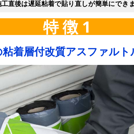
施工直後は遅延粘着で貼り直しが簡単にでき
特 徴 1
の粘着層付改質アスファルト