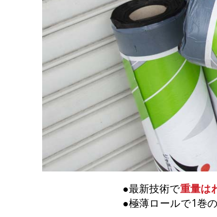
●最新技術で
重量はわ
●極薄ロールで1巻