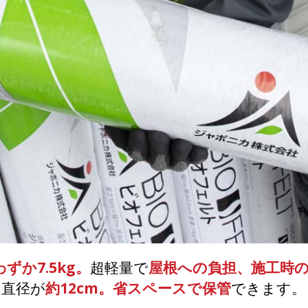
ずか7.5kg。
超軽量で
屋根への負担、施工時
の直径が
約12cm。省スペースで保管
できます。