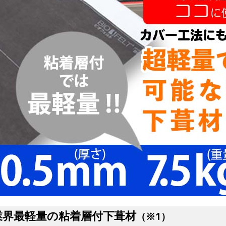
業界最軽量の粘着層付下葺材
（※1）