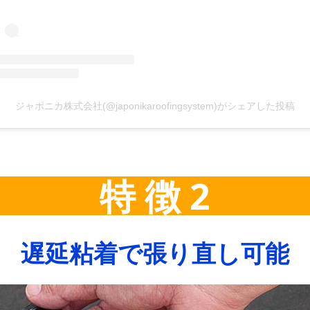
ジャポニカ株式会社(@japonikaroofingsystem)がシェアした投稿
特 徴 2
遅延粘着で張り直し可能