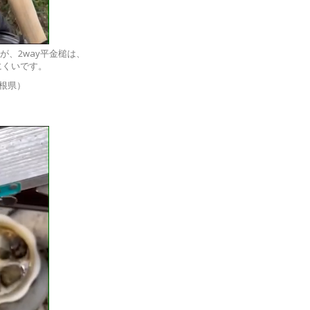
、2way平金槌は、
にくいです。
根県）