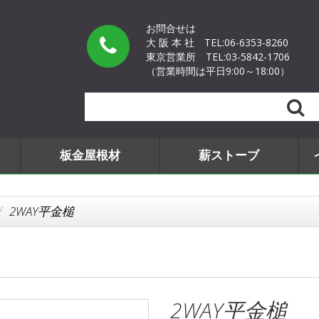
お問合せは
大 阪 本 社
TEL:06-6353-8260
東京営業所
TEL:03-5842-1706
（営業時間は平日9:00～18:00）
Search
板金屋根材
薪ストーブ
2WAY平金槌
2WAY平金槌