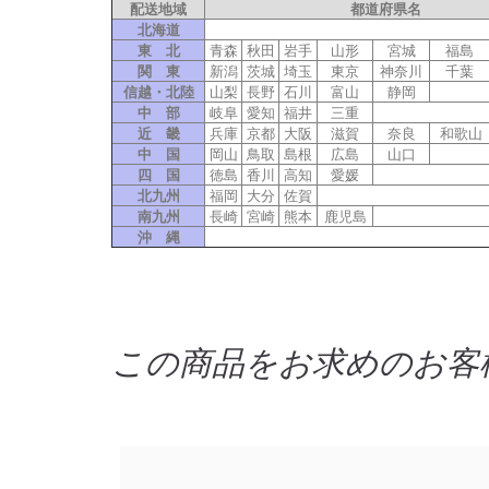
配送地域
都道府県名
北海道
東 北
青森
秋田
岩手
山形
宮城
福島
関 東
新潟
茨城
埼玉
東京
神奈川
千葉
信越・北陸
山梨
長野
石川
富山
静岡
中 部
岐阜
愛知
福井
三重
近 畿
兵庫
京都
大阪
滋賀
奈良
和歌山
中 国
岡山
鳥取
島根
広島
山口
四 国
徳島
香川
高知
愛媛
北九州
福岡
大分
佐賀
南九州
長崎
宮崎
熊本
鹿児島
沖 縄
この商品をお求めのお客