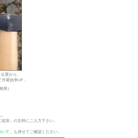
じ位置から、
作業効率UP 。
根県）
ん。
に追加」の左枠にご入力下さい。
ついて」
も併せてご確認ください。