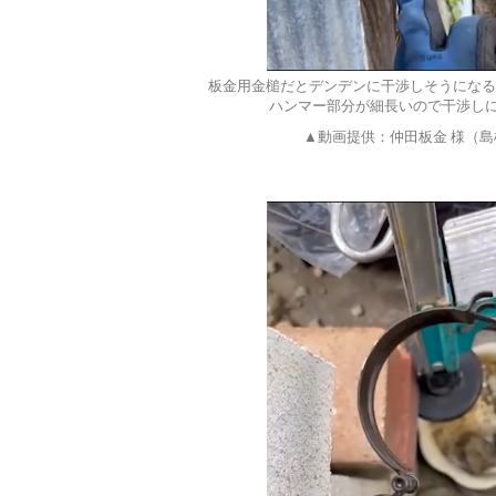
板金用金槌だとデンデンに干渉しそうになるが
ハンマー部分が細長いので干渉し
▲動画提供：仲田板金 様（島