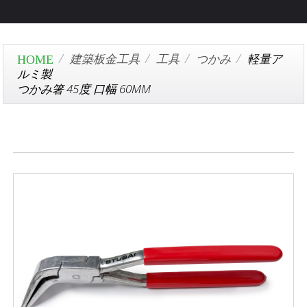
建築板金工具
工具
つかみ
軽量ア
ルミ製
つかみ箸 45度 口幅 60MM