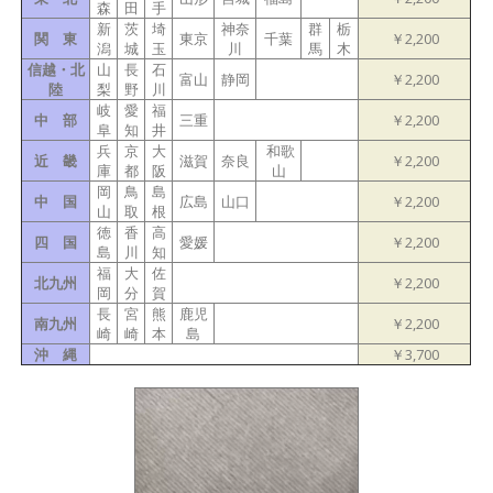
森
田
手
新
茨
埼
神奈
群
栃
関 東
東京
千葉
￥2,200
潟
城
玉
川
馬
木
信越・北
山
長
石
富山
静岡
￥2,200
陸
梨
野
川
岐
愛
福
中 部
三重
￥2,200
阜
知
井
兵
京
大
和歌
近 畿
滋賀
奈良
￥2,200
庫
都
阪
山
岡
鳥
島
中 国
広島
山口
￥2,200
山
取
根
徳
香
高
四 国
愛媛
￥2,200
島
川
知
福
大
佐
北九州
￥2,200
岡
分
賀
長
宮
熊
鹿児
南九州
￥2,200
崎
崎
本
島
沖 縄
￥3,700