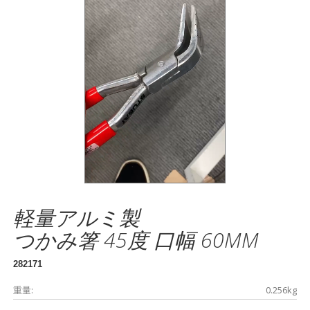
軽量アルミ製
つかみ箸 45度 口幅 60MM
282171
重量:
0.256kg