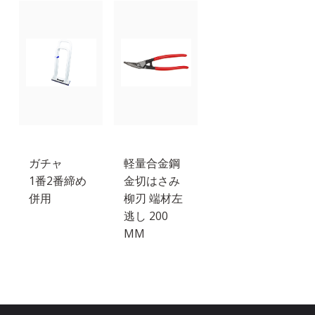
ガチャ
軽量合金鋼
1番2番締め
金切はさみ
併用
柳刃 端材左
逃し 200
MM