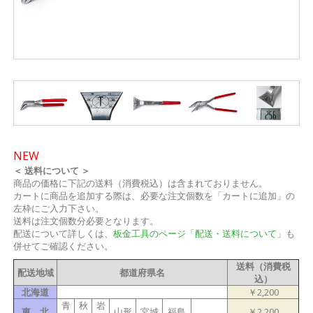
NEW
＜ 送料について ＞
商品の価格に下記の送料（消費税込）は含まれておりません。
カートに商品を追加する際は、必要な注文個数を「カートに追加」の
左枠にご入力下さい。
送料は注文個数分必要となります。
配送について詳しくは、
板金工具のページ「配送・送料について」
も
併せてご確認ください。
送料（消費税
配送地域
都道府県名
込）
北海道
￥2,200
青
秋
岩
東 北
山形
宮城
福島
￥2,200