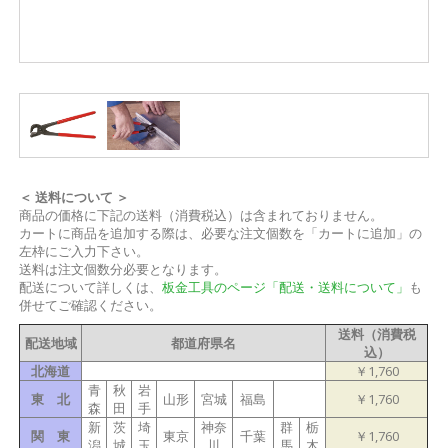
＜ 送料について ＞
商品の価格に下記の送料（消費税込）は含まれておりません。
カートに商品を追加する際は、必要な注文個数を「カートに追加」の
左枠にご入力下さい。
送料は注文個数分必要となります。
配送について詳しくは、
板金工具のページ「配送・送料について」
も
併せてご確認ください。
送料（消費税
配送地域
都道府県名
込）
北海道
￥1,760
青
秋
岩
東 北
山形
宮城
福島
￥1,760
森
田
手
新
茨
埼
神奈
群
栃
関 東
東京
千葉
￥1,760
潟
城
玉
川
馬
木