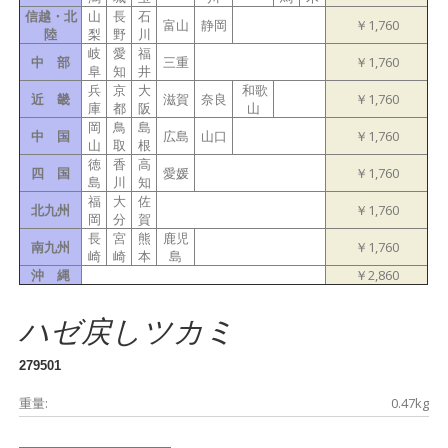
信越・北
山
長
石
富山
静岡
￥1,760
陸
梨
野
川
岐
愛
福
中 部
三重
￥1,760
阜
知
井
兵
京
大
和歌
近 畿
滋賀
奈良
￥1,760
庫
都
阪
山
岡
鳥
島
中 国
広島
山口
￥1,760
山
取
根
徳
香
高
四 国
愛媛
￥1,760
島
川
知
福
大
佐
北九州
￥1,760
岡
分
賀
長
宮
熊
鹿児
南九州
￥1,760
崎
崎
本
島
沖 縄
￥2,860
ハゼ戻しツカミ
279501
重量:
0.47kg