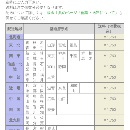
左枠にご入力下さい。
送料は注文個数分必要となります。
配送について詳しくは、
板金工具のページ「配送・送料について」
も
併せてご確認ください。
送料（消費税
配送地域
都道府県名
込）
北海道
￥1,760
青
秋
岩
東 北
山形
宮城
福島
￥1,760
森
田
手
新
茨
埼
神奈
群
栃
関 東
東京
千葉
￥1,760
潟
城
玉
川
馬
木
信越・北
山
長
石
富山
静岡
￥1,760
陸
梨
野
川
岐
愛
福
中 部
三重
￥1,760
阜
知
井
兵
京
大
和歌
近 畿
滋賀
奈良
￥1,760
庫
都
阪
山
岡
鳥
島
中 国
広島
山口
￥1,760
山
取
根
徳
香
高
四 国
愛媛
￥1,760
島
川
知
福
大
佐
北九州
￥1,760
岡
分
賀
長
宮
熊
鹿児