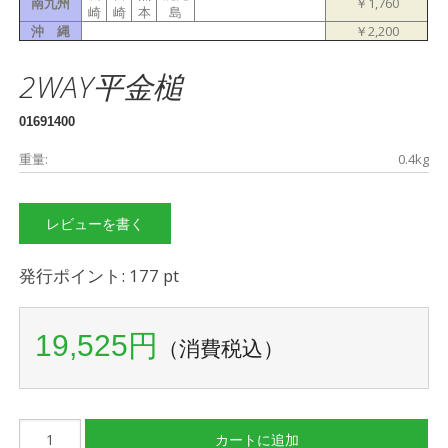
南九州
￥1,760
崎
崎
本
島
沖 縄
￥2,200
2WAY平金槌
01691400
重量:
0.4kg
レビューを書く
発行ポイント: 177 pt
19,525円
（消費税込）