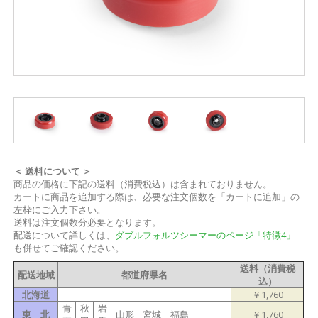
＜ 送料について ＞
商品の価格に下記の送料（消費税込）は含まれておりません。
カートに商品を追加する際は、必要な注文個数を「カートに追加」の
左枠にご入力下さい。
送料は注文個数分必要となります。
配送について詳しくは、
ダブルフォルツシーマーのページ「特徴4」
も併せてご確認ください。
送料（消費税
配送地域
都道府県名
込）
北海道
￥1,760
青
秋
岩
東 北
山形
宮城
福島
￥1,760