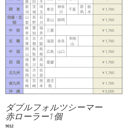
森
田
手
新
茨
埼
神奈
群
栃
関 東
東京
千葉
￥1,760
潟
城
玉
川
馬
木
信越・北
山
長
石
富山
静岡
￥1,760
陸
梨
野
川
岐
愛
福
中 部
三重
￥1,760
阜
知
井
兵
京
大
和歌
近 畿
滋賀
奈良
￥1,760
庫
都
阪
山
岡
鳥
島
中 国
広島
山口
￥1,760
山
取
根
徳
香
高
四 国
愛媛
￥1,760
島
川
知
福
大
佐
北九州
￥1,760
岡
分
賀
長
宮
熊
鹿児
南九州
￥1,760
崎
崎
本
島
沖 縄
￥3,000
ダブルフォルツシーマー
赤ローラー1個
9012