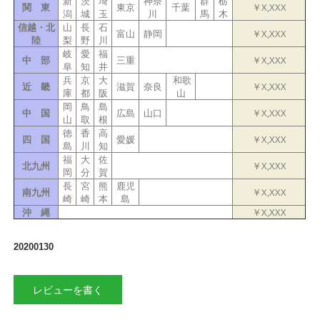
新
茨
埼
神奈
群
栃
関 東
東京
千葉
￥X,XXX
潟
城
玉
川
馬
木
信越・北
山
長
石
富山
静岡
￥X,XXX
陸
梨
野
川
岐
愛
福
中 部
三重
￥X,XXX
阜
知
井
兵
京
大
和歌
近 畿
滋賀
奈良
￥X,XXX
庫
都
阪
山
岡
鳥
島
中 国
広島
山口
￥X,XXX
山
取
根
徳
香
高
四 国
愛媛
￥X,XXX
島
川
知
福
大
佐
北九州
￥X,XXX
岡
分
賀
長
宮
熊
鹿児
南九州
￥X,XXX
崎
崎
本
島
沖 縄
￥X,XXX
20200130
レビューを書く