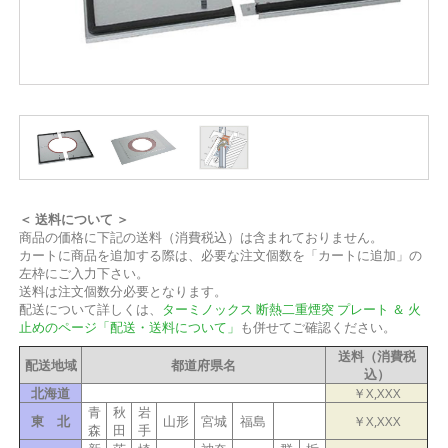
＜ 送料について ＞
商品の価格に下記の送料（消費税込）は含まれておりません。
カートに商品を追加する際は、必要な注文個数を「カートに追加」の
左枠にご入力下さい。
送料は注文個数分必要となります。
配送について詳しくは、
ターミノックス 断熱二重煙突 プレート ＆ 火
止めのページ「配送・送料について」
も併せてご確認ください。
送料（消費税
配送地域
都道府県名
込）
北海道
￥X,XXX
青
秋
岩
東 北
山形
宮城
福島
￥X,XXX
森
田
手