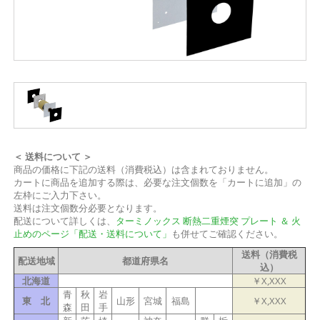
＜ 送料について ＞
商品の価格に下記の送料（消費税込）は含まれておりません。
カートに商品を追加する際は、必要な注文個数を「カートに追加」の
左枠にご入力下さい。
送料は注文個数分必要となります。
配送について詳しくは、
ターミノックス 断熱二重煙突 プレート ＆ 火
止めのページ「配送・送料について」
も併せてご確認ください。
送料（消費税
配送地域
都道府県名
込）
北海道
￥X,XXX
青
秋
岩
東 北
山形
宮城
福島
￥X,XXX
森
田
手