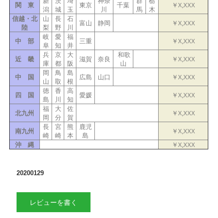
新
茨
埼
神奈
群
栃
関 東
東京
千葉
￥X,XXX
潟
城
玉
川
馬
木
信越・北
山
長
石
富山
静岡
￥X,XXX
陸
梨
野
川
岐
愛
福
中 部
三重
￥X,XXX
阜
知
井
兵
京
大
和歌
近 畿
滋賀
奈良
￥X,XXX
庫
都
阪
山
岡
鳥
島
中 国
広島
山口
￥X,XXX
山
取
根
徳
香
高
四 国
愛媛
￥X,XXX
島
川
知
福
大
佐
北九州
￥X,XXX
岡
分
賀
長
宮
熊
鹿児
南九州
￥X,XXX
崎
崎
本
島
沖 縄
￥X,XXX
20200129
レビューを書く