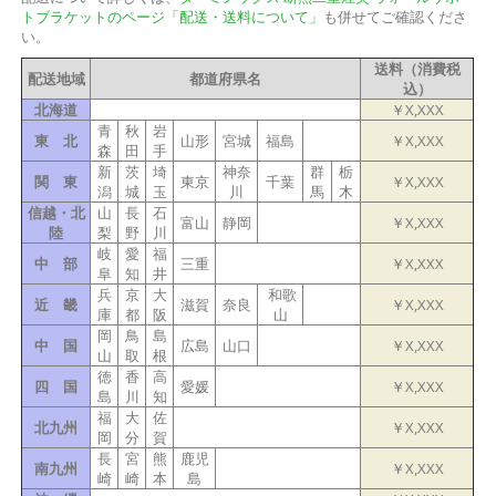
トブラケットのページ「配送・送料について」
も併せてご確認くださ
い。
送料（消費税
配送地域
都道府県名
込）
北海道
￥X,XXX
青
秋
岩
東 北
山形
宮城
福島
￥X,XXX
森
田
手
新
茨
埼
神奈
群
栃
関 東
東京
千葉
￥X,XXX
潟
城
玉
川
馬
木
信越・北
山
長
石
富山
静岡
￥X,XXX
陸
梨
野
川
岐
愛
福
中 部
三重
￥X,XXX
阜
知
井
兵
京
大
和歌
近 畿
滋賀
奈良
￥X,XXX
庫
都
阪
山
岡
鳥
島
中 国
広島
山口
￥X,XXX
山
取
根
徳
香
高
四 国
愛媛
￥X,XXX
島
川
知
福
大
佐
北九州
￥X,XXX
岡
分
賀
長
宮
熊
鹿児
南九州
￥X,XXX
崎
崎
本
島