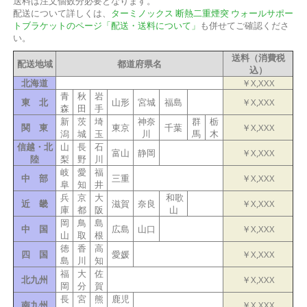
送料は注文個数分必要となります。
配送について詳しくは、
ターミノックス 断熱二重煙突 ウォールサポー
トブラケットのページ「配送・送料について」
も併せてご確認くださ
い。
送料（消費税
配送地域
都道府県名
込）
北海道
￥X,XXX
青
秋
岩
東 北
山形
宮城
福島
￥X,XXX
森
田
手
新
茨
埼
神奈
群
栃
関 東
東京
千葉
￥X,XXX
潟
城
玉
川
馬
木
信越・北
山
長
石
富山
静岡
￥X,XXX
陸
梨
野
川
岐
愛
福
中 部
三重
￥X,XXX
阜
知
井
兵
京
大
和歌
近 畿
滋賀
奈良
￥X,XXX
庫
都
阪
山
岡
鳥
島
中 国
広島
山口
￥X,XXX
山
取
根
徳
香
高
四 国
愛媛
￥X,XXX
島
川
知
福
大
佐
北九州
￥X,XXX
岡
分
賀
長
宮
熊
鹿児
南九州
￥X,XXX