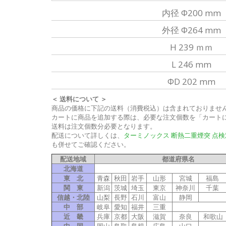
内径 Φ200 mm
外径 Φ264 mm
H 239 ｍｍ
L 246 mm
ΦD 202 mm
＜ 送料について ＞
商品の価格に下記の送料（消費税込）は含まれておりませ
カートに商品を追加する際は、必要な注文個数を「カート
送料は注文個数分必要となります。
配送について詳しくは、
ターミノックス 断熱二重煙突 点
も併せてご確認ください。
配送地域
都道府県名
北海道
東 北
青森
秋田
岩手
山形
宮城
福島
関 東
新潟
茨城
埼玉
東京
神奈川
千葉
信越・北陸
山梨
長野
石川
富山
静岡
中 部
岐阜
愛知
福井
三重
近 畿
兵庫
京都
大阪
滋賀
奈良
和歌山