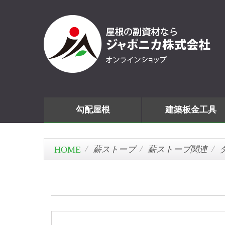
勾配屋根
建築板金工具
薪ストーブ
薪ストーブ関連