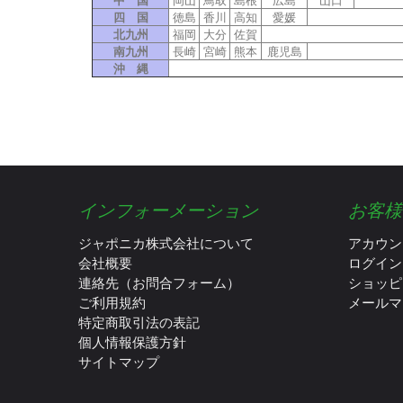
中 国
岡山
鳥取
島根
広島
山口
四 国
徳島
香川
高知
愛媛
北九州
福岡
大分
佐賀
南九州
長崎
宮崎
熊本
鹿児島
沖 縄
インフォーメーション
お客様
ジャポニカ株式会社について
アカウン
会社概要
ログイン
連絡先（お問合フォーム）
ショッピ
ご利用規約
メールマ
特定商取引法の表記
個人情報保護方針
サイトマップ