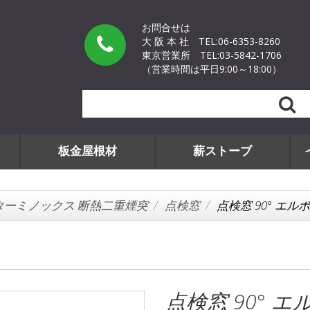
お問合せは
大 阪 本 社
TEL:06-6353-8260
東京営業所
TEL:03-5842-1706
（営業時間は平日9:00～18:00）
Search
板金屋根材
薪ストーブ
ターミノックス 断熱二重煙突
点検窓
点検窓 90° エルボ
点検窓 90° エ