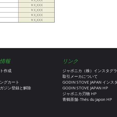
￥X,XXX
￥X,XXX
￥X,XXX
￥X,XXX
￥X,XXX
情報
リンク
ト作成
ジャポニカ（株）インスタグ
取引メーカについて
ングカート
GODIN STOVE JAPAN イン
ガジン登録と解除
GODIN STOVE JAPAN HP
ジャポニカ刃物 HP
青鶴茶舗-Thés du Japon HP