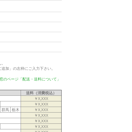
ん。
に追加」の左枠にご入力下さい。
検窓のページ「配送・送料について」
送料（消費税込）
￥X,XXX
￥X,XXX
群馬
栃木
￥X,XXX
￥X,XXX
￥X,XXX
￥X,XXX