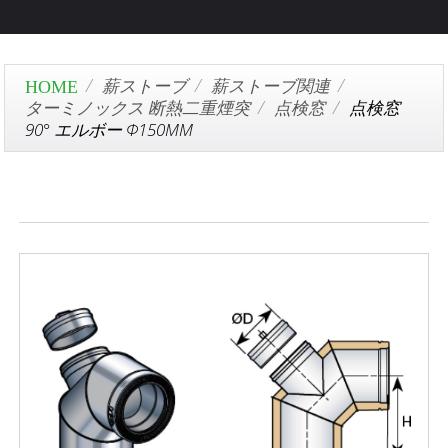
薪ストーブ
薪ストーブ関連
ターミノックス 断熱二重煙突
点検窓
点検窓
90° エルボー Φ150MM