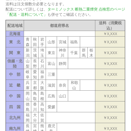
送料は注文個数分必要となります。
配送について詳しくは、
ターミノックス 断熱二重煙突 点検窓のページ
「配送・送料について」
も併せてご確認ください。
送料（消費税
配送地域
都道府県名
込）
北海道
￥X,XXX
青
秋
岩
東 北
山形
宮城
福島
￥X,XXX
森
田
手
新
茨
埼
神奈
群
栃
関 東
東京
千葉
￥X,XXX
潟
城
玉
川
馬
木
信越・北
山
長
石
富山
静岡
￥X,XXX
陸
梨
野
川
岐
愛
福
中 部
三重
￥X,XXX
阜
知
井
兵
京
大
和歌
近 畿
滋賀
奈良
￥X,XXX
庫
都
阪
山
岡
鳥
島
中 国
広島
山口
￥X,XXX
山
取
根
徳
香
高
四 国
愛媛
￥X,XXX
島
川
知
福
大
佐
北九州
￥X,XXX
岡
分
賀
長
宮
熊
鹿児
南九州
￥X,XXX
崎
崎
本
島