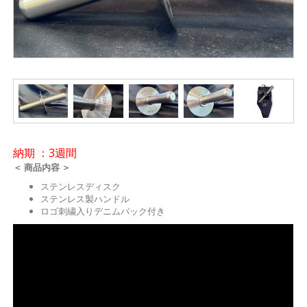
納期 ：3週間
＜ 商品内容 ＞
ステンレスディスク
ステンレス製ハンドル
ロゴ刺繍入りデニムバック付き