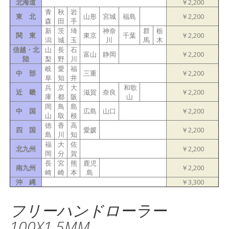
北海道
￥2,200
青
秋
岩
東 北
山形
宮城
福島
￥2,200
森
田
手
新
茨
埼
神奈
群
栃
関 東
東京
千葉
￥2,200
潟
城
玉
川
馬
木
信越・北
山
長
石
富山
静岡
￥2,200
陸
梨
野
川
岐
愛
福
中 部
三重
￥2,200
阜
知
井
兵
京
大
和歌
近 畿
滋賀
奈良
￥2,200
庫
都
阪
山
岡
鳥
島
中 国
広島
山口
￥2,200
山
取
根
徳
香
高
四 国
愛媛
￥2,200
島
川
知
福
大
佐
北九州
￥2,200
岡
分
賀
長
宮
熊
鹿児
南九州
￥2,200
崎
崎
本
島
沖 縄
￥3,300
フリーハンドローラー
100X1.5MM