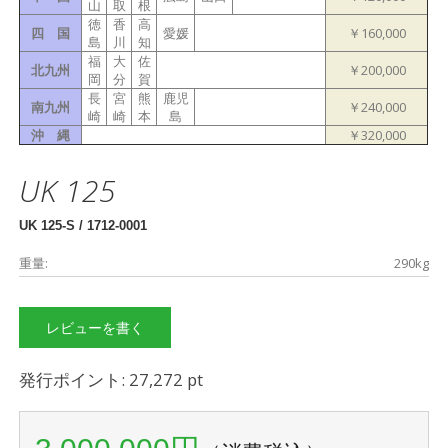
山
取
根
徳
香
高
四 国
愛媛
￥160,000
島
川
知
福
大
佐
北九州
￥200,000
岡
分
賀
長
宮
熊
鹿児
南九州
￥240,000
崎
崎
本
島
沖 縄
￥320,000
UK 125
UK 125-S / 1712-0001
重量:
290kg
レビューを書く
発行ポイント: 27,272 pt