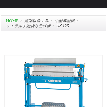
建築板金工具
小型成型機
シエテル手動折り曲げ機
UK 125