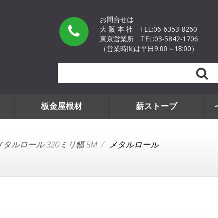
お問合せは
大 阪 本 社
TEL:06-6353-8260
東京営業所
TEL:03-5842-1706
（営業時間は平日9:00～18:00）
Search
板金屋根材
薪ストーブ
メタルロール 320ミリ幅 5M
メタルロール