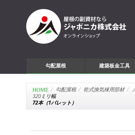
勾配屋根
建築板金工具
勾配屋根
乾式換気棟用部材
320ミリ幅
72本（1パレット）