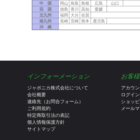
中 国
岡山
鳥取
島根
広島
山口
四 国
徳島
香川
高知
愛媛
北九州
福岡
大分
佐賀
南九州
長崎
宮崎
熊本
鹿児島
沖 縄
インフォーメーション
お客様
ジャポニカ株式会社について
アカウン
会社概要
ログイン
連絡先（お問合フォーム）
ショッピ
ご利用規約
メールマ
特定商取引法の表記
個人情報保護方針
サイトマップ