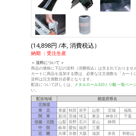
(14,898円 /本, 消費税込）
納期 ：受注生産
＜ 送料について ＞
商品の価格に下記の送料（消費税込）は含まれておりませ
カートに商品を追加する際は、必要な注文個数を「カート
送料は注文個数分必要となります。
配送について詳しくは、
メタルロール320ミリ幅 一覧ペー
い。
配送地域
都道府県名
北海道
東 北
青森
秋田
岩手
山形
宮城
福島
関 東
新潟
茨城
埼玉
東京
神奈川
千葉
信越・北陸
山梨
長野
石川
富山
静岡
中 部
岐阜
愛知
福井
三重
近 畿
兵庫
京都
大阪
滋賀
奈良
和歌山