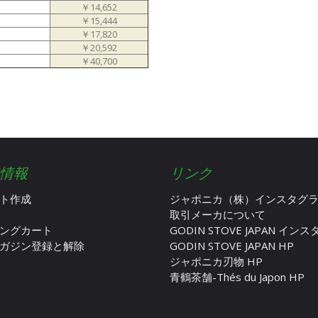
￥14,652
￥15,444
￥17,820
￥20,592
￥40,700
情報
リンク
ト作成
ジャポニカ（株）インスタグ
取引メーカについて
ングカート
GODIN STOVE JAPAN イン
ガジン登録と解除
GODIN STOVE JAPAN HP
ジャポニカ刃物 HP
青鶴茶舗-Thés du Japon HP