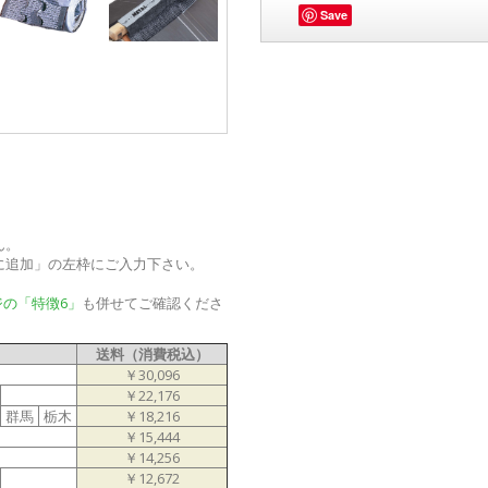
Save
ん。
に追加」の左枠にご入力下さい。
ジの「特徴6」
も併せてご確認くださ
送料（消費税込）
￥30,096
￥22,176
群馬
栃木
￥18,216
￥15,444
￥14,256
￥12,672