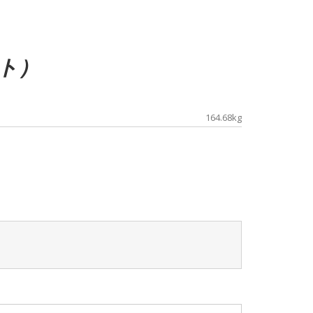
ット）
164.68kg