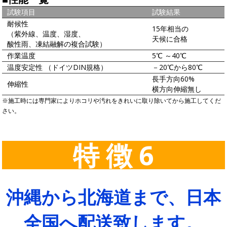
試験項目
試験結果
耐候性
15年相当の
（紫外線、温度、湿度、
天候に合格
酸性雨、凍結融解の複合試験）
作業温度
5℃ ～40℃
温度安定性 （ドイツDIN規格）
－20℃から80℃
長手方向60%
伸縮性
横方向伸縮無し
※施工時には専門家によりホコリや汚れをきれいに取り除いてから施工してくだ
さい。
特 徴 6
沖縄から北海道まで、日本
全国へ配送致します。