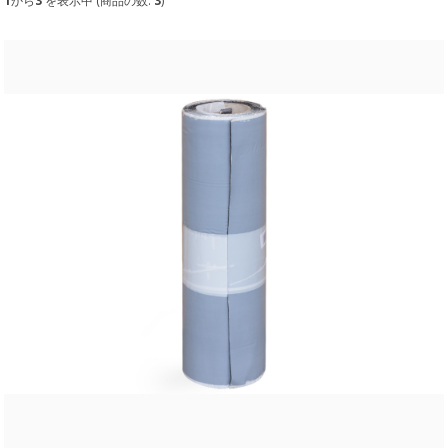
1
から
3
を表示中 (商品の数:
3
)