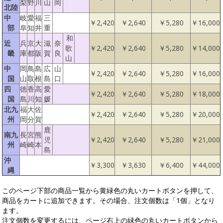
梨
野
川
山
岡
北陸
中
岐
愛
福
三
￥2,420
￥2,640
￥5,280
￥16,000
部
阜
知
井
重
和
近
兵
京
大
滋
奈
歌
￥2,420
￥2,640
￥5,280
￥14,000
畿
庫
都
阪
賀
良
山
中
岡
鳥
島
広
山
￥2,420
￥2,640
￥5,280
￥16,000
国
山
取
根
島
口
四
徳
香
高
愛
￥2,420
￥2,640
￥5,280
￥18,000
国
島
川
知
媛
北九
福
大
佐
￥2,420
￥2,640
￥5,280
￥20,000
州
岡
分
賀
鹿
南九
長
宮
熊
児
￥2,420
￥2,640
￥5,280
￥21,000
州
崎
崎
本
島
沖
￥3,300
￥3,630
￥6,400
￥44,000
縄
このページ下部の商品一覧から黄緑色の丸いカートボタンを押して、
商品をカートに追加できます。その場合、注文個数は「1個」となり
ます。
注文個数を変更するには、ページ右上の緑色の丸いカートボタンから