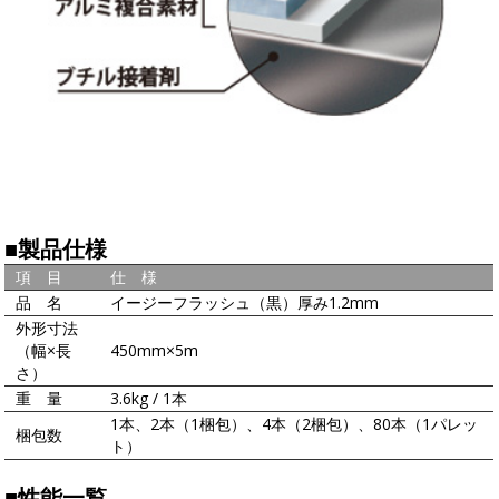
■製品仕様
項 目
仕 様
品 名
イージーフラッシュ（黒）厚み1.2mm
外形寸法
（幅×長
450mm×5m
さ）
重 量
3.6kg / 1本
1本、2本（1梱包）、4本（2梱包）、80本（1パレッ
梱包数
ト）
■性能一覧