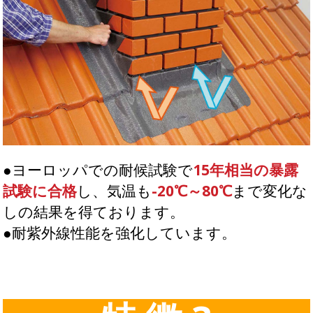
●ヨーロッパでの耐候試験で
15年相当の暴露
試験に合格
し、気温も
-20℃～80℃
まで変化な
しの結果を得ております。
●耐紫外線性能を強化しています。