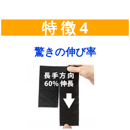
特 徴 4
驚きの伸び率