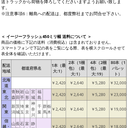
送トラックから荷物を降ろしてくださいますようお願い致しま
す。
※注意事項6：離島への配送は、都度弊社までお問合せ下さい。
＜ イージーフラッシュ450ミリ幅 送料について ＞
商品の価格に下記の送料（消費税込）は含まれておりません。
スマートフォンで下記の表をご覧になる際、表を横スクロールさせて
表全体を確認いただけます。
2本（1梱
4本（2梱
80本（1
配送
1本（最
都道府県名
包）（最
包）（最
パレッ
地域
大:1）
大:1）
大:19）
ト）
北海
￥2,420
￥2,640
￥5,280
￥32,000
道
東
青
秋
岩
山
宮
福
￥2,420
￥2,640
￥5,280
￥23,000
北
森
田
手
形
城
島
神
関
新
茨
埼
東
千
群
栃
奈
￥2,420
￥2,640
￥5,280
￥19,000
東
潟
城
玉
京
葉
馬
木
川
信
山
長
石
富
静
越・
￥2,420
￥2,640
￥5,280
￥18,000