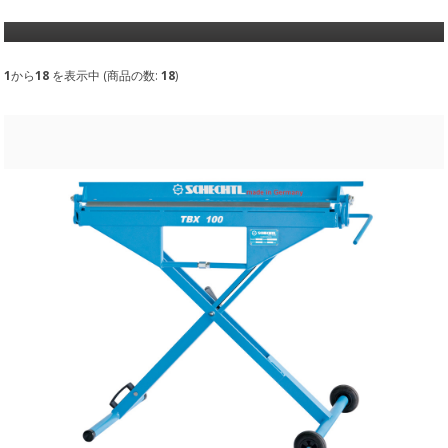
1
から
18
を表示中 (商品の数:
18
)