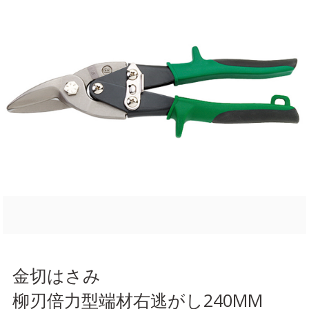
金切はさみ
柳刃倍力型端材右逃がし240MM