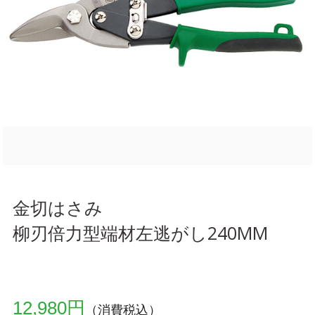
金切はさみ
柳刃倍力型端材左逃がし240MM
12,980円
（消費税込）