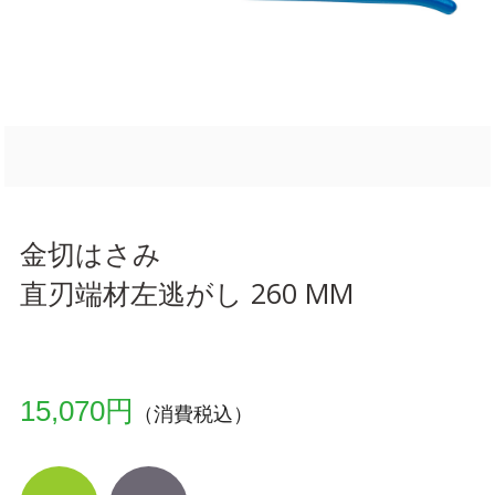
金切はさみ
直刃端材左逃がし 260 MM
15,070円
（消費税込）