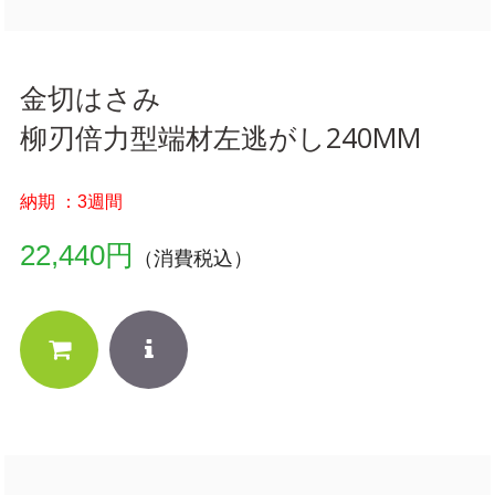
金切はさみ
柳刃倍力型端材左逃がし240MM
納期 ：3週間
22,440円
（消費税込）