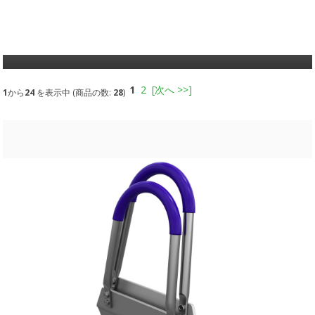
1
2
[次へ >>]
1
から
24
を表示中 (商品の数:
28
)