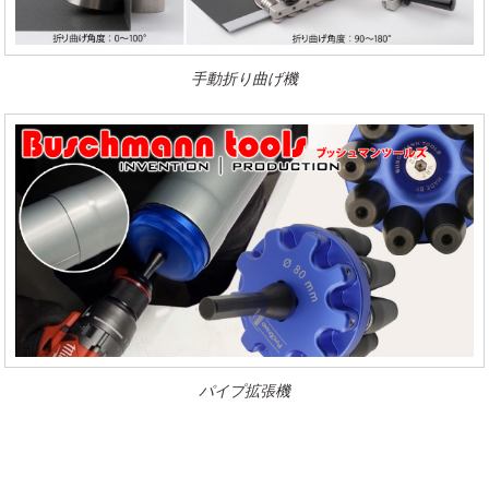
手動折り曲げ機
パイプ拡張機