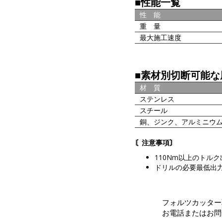
■性能一覧
性 能
重 量
最大施工速度
■素材別切断可能な
材 質
ステンレス
スチール
銅、ジンク、アルミニウ
〘注意事項〙
110Nm以上のトル
ドリルの必要最低出力
フォルツカッター
お電話またはお問