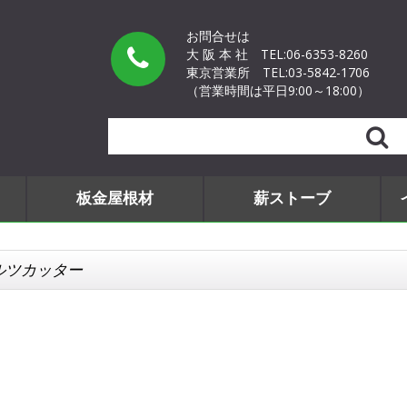
お問合せは
大 阪 本 社
TEL:06-6353-8260
東京営業所
TEL:03-5842-1706
（営業時間は平日9:00～18:00）
Search
板金屋根材
薪ストーブ
ルツカッター