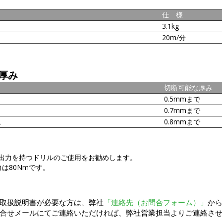
仕 様
3.1kg
20m/分
厚み
切断可能な厚み
0.5mmまで
0.7mmまで
ム
0.8mmまで
ク出力を持つドリルのご使用をお勧めします。
は80Nmです。
取扱説明書が必要な方は、弊社
「連絡先（お問合フォーム）」
か
合せメールにてご連絡いただければ、弊社営業担当よりご連絡さ