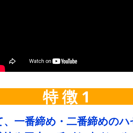
特 徴 1
て、一番締め・二番締めのハ