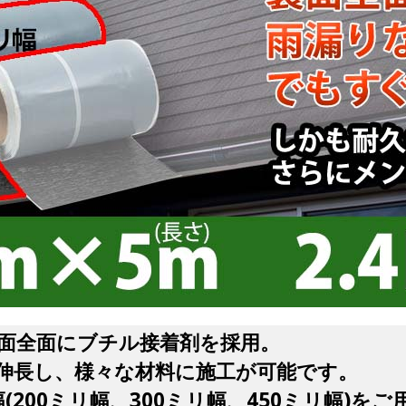
面全面にブチル接着剤を採用。
伸長し、様々な材料に施工が可能です。
(200ミリ幅、300ミリ幅、450ミリ幅)を