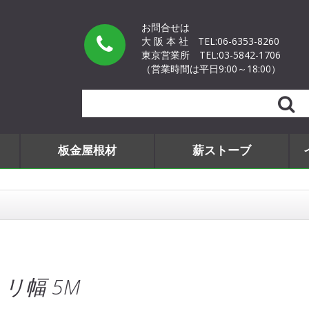
お問合せは
大 阪 本 社
TEL:06-6353-8260
東京営業所
TEL:03-5842-1706
（営業時間は平日9:00～18:00）
Search
板金屋根材
薪ストーブ
リ幅 5M