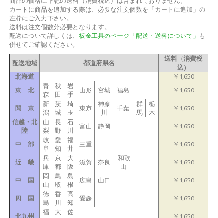
商品の価格に下記の送料（消費税込）は含まれておりません。
カートに商品を追加する際は、必要な注文個数を「カートに追加」の
左枠にご入力下さい。
送料は注文個数分必要となります。
配送について詳しくは、
板金工具のページ「配送・送料について」
も
併せてご確認ください。
送料（消費税
配送地域
都道府県名
込）
北海道
￥1,650
青
秋
岩
東 北
山形
宮城
福島
￥1,650
森
田
手
新
茨
埼
神奈
群
栃
関 東
東京
千葉
￥1,650
潟
城
玉
川
馬
木
信越・北
山
長
石
富山
静岡
￥1,650
陸
梨
野
川
岐
愛
福
中 部
三重
￥1,650
阜
知
井
兵
京
大
和歌
近 畿
滋賀
奈良
￥1,650
庫
都
阪
山
岡
鳥
島
中 国
広島
山口
￥1,650
山
取
根
徳
香
高
四 国
愛媛
￥1,650
島
川
知
福
大
佐
北九州
￥1,650