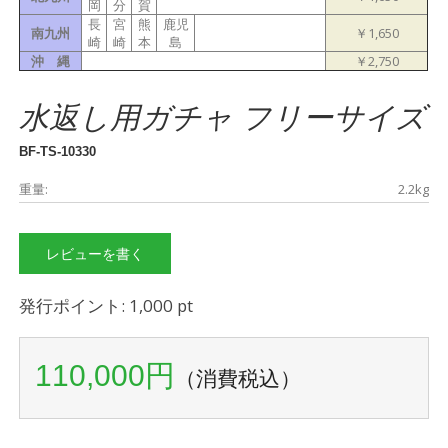
岡
分
賀
長
宮
熊
鹿児
南九州
￥1,650
崎
崎
本
島
沖 縄
￥2,750
水返し用ガチャ フリーサイズ
BF-TS-10330
重量:
2.2kg
レビューを書く
発行ポイント: 1,000 pt
110,000円
（消費税込）