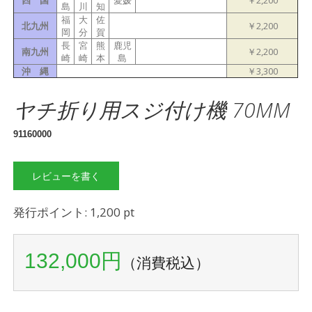
四 国
愛媛
￥2,200
島
川
知
福
大
佐
北九州
￥2,200
岡
分
賀
長
宮
熊
鹿児
南九州
￥2,200
崎
崎
本
島
沖 縄
￥3,300
ヤチ折り用スジ付け機 70MM
91160000
レビューを書く
発行ポイント: 1,200 pt
132,000円
（消費税込）