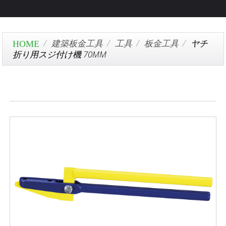
建築板金工具
工具
板金工具
ヤチ
折り用スジ付け機 70MM