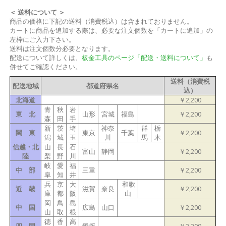
＜ 送料について ＞
商品の価格に下記の送料（消費税込）は含まれておりません。
カートに商品を追加する際は、必要な注文個数を「カートに追加」の
左枠にご入力下さい。
送料は注文個数分必要となります。
配送について詳しくは、
板金工具のページ「配送・送料について」
も
併せてご確認ください。
送料（消費税
配送地域
都道府県名
込）
北海道
￥2,200
青
秋
岩
東 北
山形
宮城
福島
￥2,200
森
田
手
新
茨
埼
神奈
群
栃
関 東
東京
千葉
￥2,200
潟
城
玉
川
馬
木
信越・北
山
長
石
富山
静岡
￥2,200
陸
梨
野
川
岐
愛
福
中 部
三重
￥2,200
阜
知
井
兵
京
大
和歌
近 畿
滋賀
奈良
￥2,200
庫
都
阪
山
岡
鳥
島
中 国
広島
山口
￥2,200
山
取
根
徳
香
高