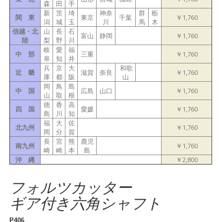
森
田
手
新
茨
埼
神奈
群
栃
関 東
東京
千葉
￥1,760
潟
城
玉
川
馬
木
信越・北
山
長
石
富山
静岡
￥1,760
陸
梨
野
川
岐
愛
福
中 部
三重
￥1,760
阜
知
井
兵
京
大
和歌
近 畿
滋賀
奈良
￥1,760
庫
都
阪
山
岡
鳥
島
中 国
広島
山口
￥1,760
山
取
根
徳
香
高
四 国
愛媛
￥1,760
島
川
知
福
大
佐
北九州
￥1,760
岡
分
賀
長
宮
熊
鹿児
南九州
￥1,760
崎
崎
本
島
沖 縄
￥2,800
フォルツカッター
ギア付き六角シャフト
P406