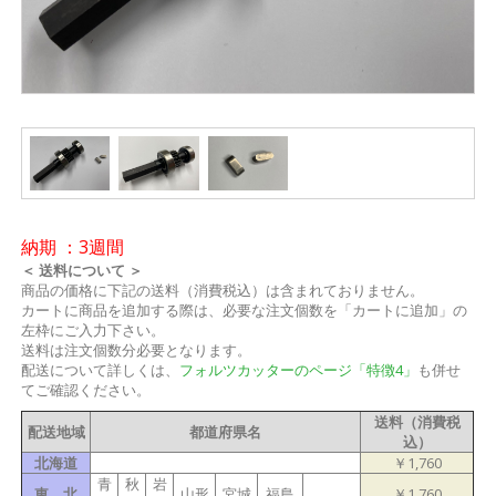
納期 ：3週間
＜ 送料について ＞
商品の価格に下記の送料（消費税込）は含まれておりません。
カートに商品を追加する際は、必要な注文個数を「カートに追加」の
左枠にご入力下さい。
送料は注文個数分必要となります。
配送について詳しくは、
フォルツカッターのページ「特徴4」
も併せ
てご確認ください。
送料（消費税
配送地域
都道府県名
込）
北海道
￥1,760
青
秋
岩
東 北
山形
宮城
福島
￥1,760