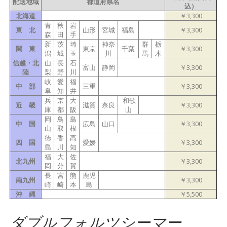
配送地域
都道府県名
込）
北海道
￥3,300
青
秋
岩
東 北
山形
宮城
福島
￥3,300
森
田
手
新
茨
埼
神奈
群
栃
関 東
東京
千葉
￥3,300
潟
城
玉
川
馬
木
信越・北
山
長
石
富山
静岡
￥3,300
陸
梨
野
川
岐
愛
福
中 部
三重
￥3,300
阜
知
井
兵
京
大
和歌
近 畿
滋賀
奈良
￥3,300
庫
都
阪
山
岡
鳥
島
中 国
広島
山口
￥3,300
山
取
根
徳
香
高
四 国
愛媛
￥3,300
島
川
知
福
大
佐
北九州
￥3,300
岡
分
賀
長
宮
熊
鹿児
南九州
￥3,300
崎
崎
本
島
沖 縄
￥5,500
ダブルフォルツシーマー