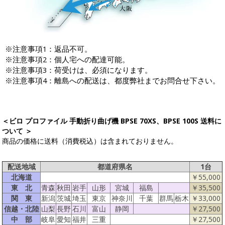
※注意事項1：返品不可。
※注意事項2：個人宅への配達可能。
※注意事項3：荷受けは、必須になります。
※注意事項4：離島への配送は、都度弊社までお問合せ下さい。
＜ビロ プロファイル 手動折り曲げ機 BPSE 70XS、BPSE 100S 送料に
ついて ＞
商品の価格に送料（消費税込）は含まれておりません。
配送地域
都道府県名
1台
北海道
￥55,000
東 北
青森
秋田
岩手
山形
宮城
福島
￥35,500
関 東
新潟
茨城
埼玉
東京
神奈川
千葉
群馬
栃木
￥33,000
信越・北陸
山梨
長野
石川
富山
静岡
￥27,500
中 部
岐阜
愛知
福井
三重
￥27,500