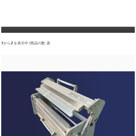
1
から
2
を表示中 (商品の数:
2
)