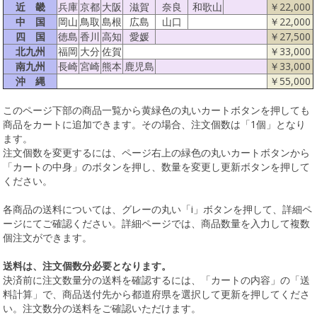
近 畿
兵庫
京都
大阪
滋賀
奈良
和歌山
￥22,000
中 国
岡山
鳥取
島根
広島
山口
￥22,000
四 国
徳島
香川
高知
愛媛
￥27,500
北九州
福岡
大分
佐賀
￥33,000
南九州
長崎
宮崎
熊本
鹿児島
￥33,000
沖 縄
￥55,000
このページ下部の商品一覧から黄緑色の丸いカートボタンを押しても
商品をカートに追加できます。その場合、注文個数は「1個」となり
ます。
注文個数を変更するには、ページ右上の緑色の丸いカートボタンから
「カートの中身」のボタンを押し、数量を変更し更新ボタンを押して
ください。
各商品の送料については、グレーの丸い「i」ボタンを押して、詳細ペ
ージにてご確認ください。詳細ページでは、商品数量を入力して複数
個注文ができます。
送料は、注文個数分必要となります。
決済前に注文数量分の送料を確認するには、「カートの内容」の「送
料計算」で、商品送付先から都道府県を選択して更新を押してくださ
い。注文数分の送料をご確認いただけます。